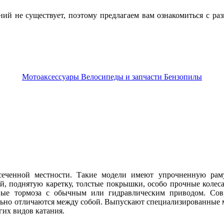
ний не существует, поэтому предлагаем вам ознакомиться с ра
Мотоаксессуары
Велосипеды и запчасти
Бензопилы
сеченной местности. Такие модели имеют упрочненную раму
й, поднятую каретку, толстые покрышки, особо прочные колес
овые тормоза с обычным или гидравлическим приводом. Со
льно отличаются между собой. Выпускают специализированные м
гих видов катания.