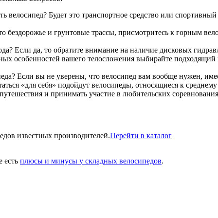
ать велосипед? Будет это транспортное средство или спортивный
это бездорожье и грунтовые трассы, присмотритесь к горным вел
ода? Если да, то обратите внимание на наличие дисковых гидрав
ьных особенностей вашего телосложения выбирайте подходящий п
еда? Если вы не уверены, что велосипед вам вообще нужен, им
аться «для себя» подойдут велосипеды, относящиеся к среднему
е путешествия и принимать участие в любительских соревнован
едов известных производителей.
Перейти в каталог
е есть
плюсы и минусы у складных велосипедов
.