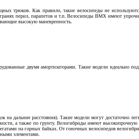
ных трюков. Как правило, такие велосипеды не используютс
 гранях перил, парапетов и т.п. Велосипеды BMX имеют упрочне
чивающие высокую маневренность.
орудованные двумя амортизаторами. Такие модели идеально под
ок на дальние расстояния). Такие модели могут достаточно лег
тности, а также по грунту. Велогибриды имеют высокопрочную 
грегатами на горных байках. От гоночных велосипедов велогибр
ьными элементами.