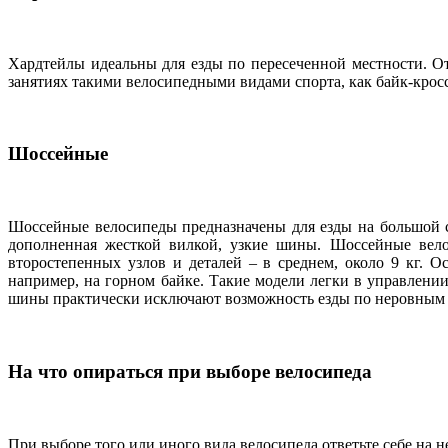
Хардтейлы идеальны для езды по пересеченной местности. О
занятиях такими велосипедными видами спорта, как байк-кросс,
Шоссейные
Шоссейные велосипеды предназначены для езды на большой с
дополненная жесткой вилкой, узкие шины. Шоссейные велос
второстепенных узлов и деталей – в среднем, около 9 кг. 
например, на горном байке. Такие модели легки в управлени
шины практически исключают возможность езды по неровным 
На что опираться при выборе велосипеда
При выборе того или иного вида велосипеда ответьте себе на н