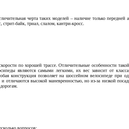
тличительная черта таких моделей – наличие только передней
 стрит-байк, триал, слалом, кантри-кросс.
корости по хорошей трассе. Отличительные особенности такой 
ипеды являются самыми легкими, их вес зависит от класса,
Особая конструкция позволяет на шоссейном велосипеде при од
и и отличаются высокой маневренностью, но из-за низкой посад
дорогам.
есколько вопросов: