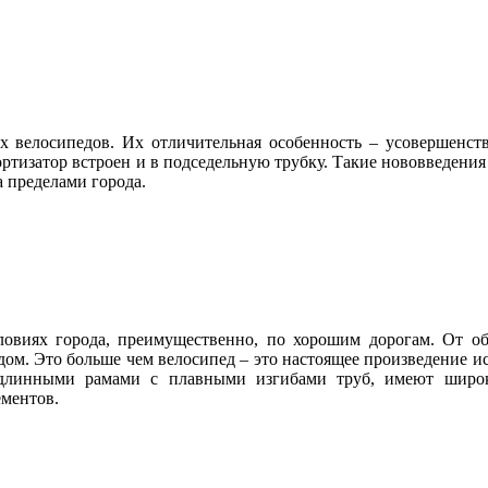
 велосипедов. Их отличительная особенность – усовершенств
ртизатор встроен и в подседельную трубку. Такие нововведения
а пределами города.
ловиях города, преимущественно, по хорошим дорогам. От 
м. Это больше чем велосипед – это настоящее произведение ис
длинными рамами с плавными изгибами труб, имеют широки
ментов.